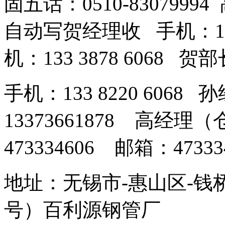
固五话：0510-83079994
自动写贺经理收 手机：189
机：133 3878 6068 
手机：133 8220 606
13373661878 高经
473334606 邮箱：473334
地址：无锡市-惠山区-钱
号）百利源钢管厂