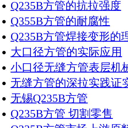
Q235B方管的抗拉强度
Q355B方管的耐腐性
Q235B方管焊接变形的
大口径方管的实际应用
小口径无缝方管表层机
无缝方管的深拉实践证
无锡Q235B方管
Q235B方管 切割零售