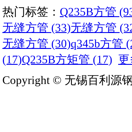
热门标签：
Q235B方管 (9
无缝方管 (33)
无缝方管 (32
无缝方管 (30)
q345b方管 (
(17)
Q235B方矩管 (17)
更
Copyright © 无锡