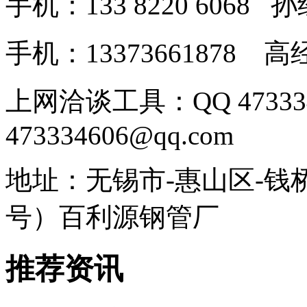
手机：133 8220 606
手机：13373661878
上网洽谈工具：QQ 4733
473334606@qq.com
地址：无锡市-惠山区-钱
号）百利源钢管厂
推荐资讯