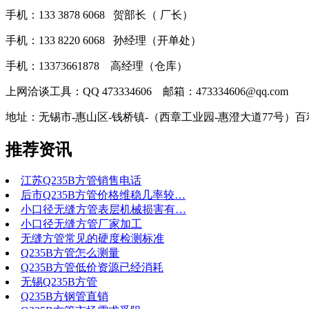
手机：133 3878 6068 贺部长（ 厂长）
手机：133 8220 6068 孙经理（开单处）
手机：13373661878 高经理（仓库）
上网洽谈工具：QQ 473334606 邮箱：473334606@qq.com
地址：无锡市-惠山区-钱桥镇-（西章工业园-惠澄大道77号）
推荐资讯
江苏Q235B方管销售电话
后市Q235B方管价格维稳几率较…
小口径无缝方管表层机械损害有…
小口径无缝方管厂家加工
无缝方管常见的硬度检测标准
Q235B方管怎么测量
Q235B方管低价资源已经消耗
无锡Q235B方管
Q235B方钢管直销