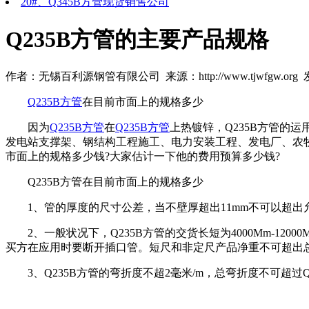
20#、Q345B方管现货销售公司
Q235B方管的主要产品规格
作者：无锡百利源钢管有限公司 来源：http://www.tjwfgw.org 发布
Q235B方管
在目前市面上的规格多少
因为
Q235B方管
在
Q235B方管
上热镀锌，Q235B方管的
发电站支撑架、钢结构工程施工、电力安装工程、发电厂、农牧
市面上的规格多少钱?大家估计一下他的费用预算多少钱?
Q235B方管在目前市面上的规格多少
1、管的厚度的尺寸公差，当不壁厚超出11mm不可以超出允
2、一般状况下，Q235B方管的交货长短为4000Mm-1200
买方在应用时要断开插口管。短尺和非定尺产品净重不可超出总交
3、Q235B方管的弯折度不超2毫米/m，总弯折度不可超过Q2