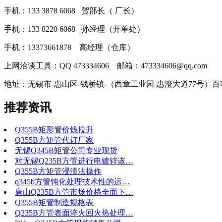
手机：133 3878 6068 贺部长（ 厂长）
手机：133 8220 6068 孙经理（开单处）
手机：13373661878 高经理（仓库）
上网洽谈工具：QQ 473334606 邮箱：473334606@qq.com
地址：无锡市-惠山区-钱桥镇-（西章工业园-惠澄大道77号）
推荐资讯
Q355B矩形管价钱拉升
Q355B方矩管代订厂家
无锡Q345B矩管公司专业现货
对无锡Q235B方管进行电镀锌该…
Q355B方矩管浸渍法操作
q345b方管钝化处理技术性的运…
唐山Q235B方管市场价格全面下…
Q355B矩管制造规格表
Q235B方管表面淬火回火热处理…