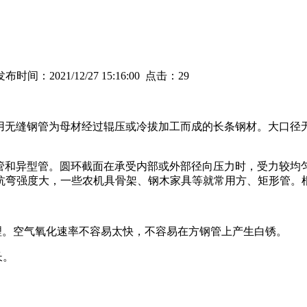
时间：2021/12/27 15:16:00 点击：
29
用无缝钢管为母材经过辊压或冷拔加工而成的长条钢材。大口径
。
管和异型管。圆环截面在承受内部或外部径向压力时，受力较均
抗弯强度大，一些农机具骨架、钢木家具等就常用方、矩形管。
理。空气氧化速率不容易太快，不容易在方钢管上产生白锈。
长。