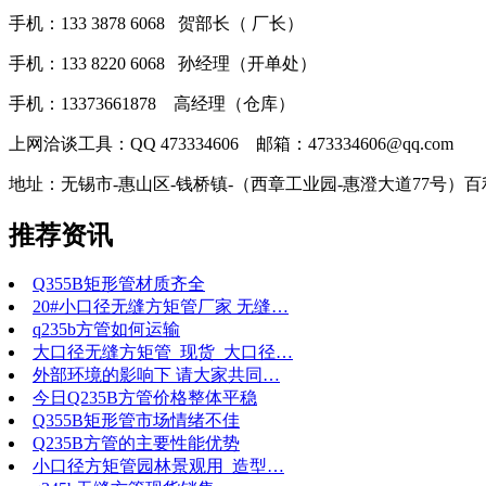
手机：133 3878 6068 贺部长（ 厂长）
手机：133 8220 6068 孙经理（开单处）
手机：13373661878 高经理（仓库）
上网洽谈工具：QQ 473334606 邮箱：473334606@qq.com
地址：无锡市-惠山区-钱桥镇-（西章工业园-惠澄大道77号）
推荐资讯
Q355B矩形管材质齐全
20#小口径无缝方矩管厂家 无缝…
q235b方管如何运输
大口径无缝方矩管_现货_大口径…
外部环境的影响下 请大家共同…
今日Q235B方管价格整体平稳
Q355B矩形管市场情绪不佳
Q235B方管的主要性能优势
小口径方矩管园林景观用_造型…