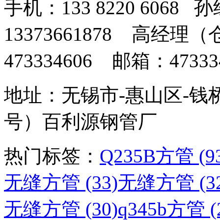
手机：133 8220 606
13373661878 高经
473334606 邮箱：473334
地址：无锡市-惠山区-钱
号）百利源钢管厂
热门标签：
Q235B方管 (9
无缝方管 (33)
无缝方管 (32
无缝方管 (30)
q345b方管 (