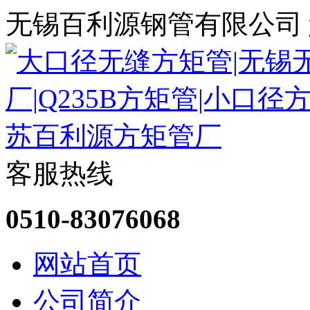
无锡百利源钢管有限公司
客服热线
0510-83076068
网站首页
公司简介