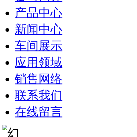
产品中心
新闻中心
车间展示
应用领域
销售网络
联系我们
在线留言