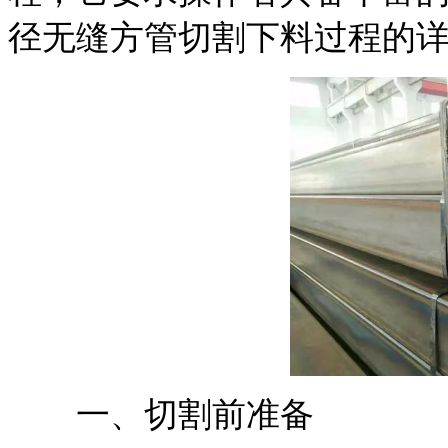
径无缝方管切割下料过程的
一、切割前准备