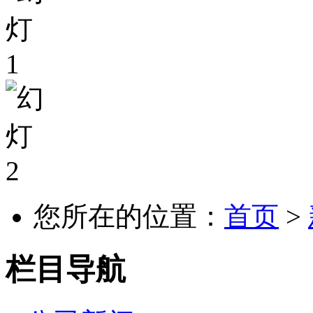
您所在的位置：
首页
>
栏目导航