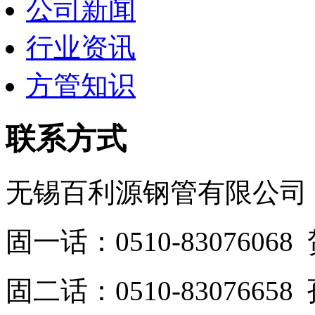
公司新闻
行业资讯
方管知识
联系方式
无锡百利源钢管有限公司
固一话：0510-830760
固二话：0510-8307665