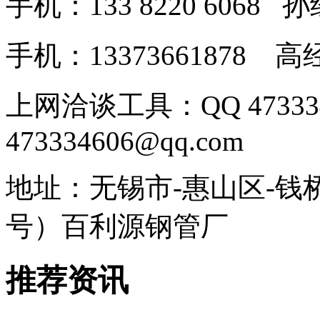
手机：133 8220 606
手机：13373661878
上网洽谈工具：QQ 4733
473334606@qq.com
地址：无锡市-惠山区-钱
号）百利源钢管厂
推荐资讯