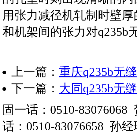
用张力减径机轧制时壁厚
和机架间的张力对q235
上一篇：
重庆q235b无
下一篇：
大同q235b无
固一话：0510-83076
话：0510-83076658 孙