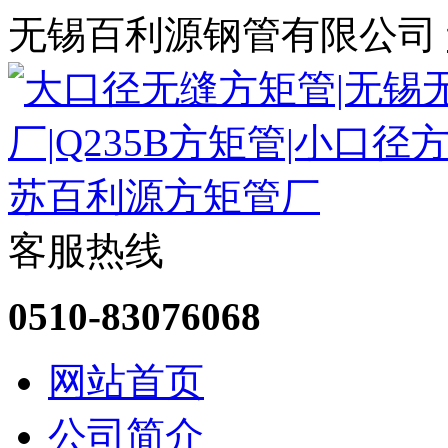
无锡百利源钢管有限公司
客服热线
0510-83076068
网站首页
公司简介