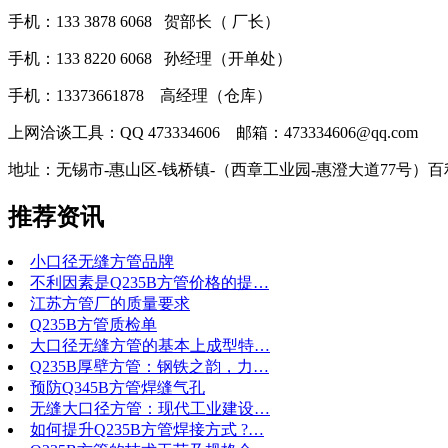
手机：133 3878 6068 贺部长（ 厂长）
手机：133 8220 6068 孙经理（开单处）
手机：13373661878 高经理（仓库）
上网洽谈工具：QQ 473334606 邮箱：473334606@qq.com
地址：无锡市-惠山区-钱桥镇-（西章工业园-惠澄大道77号）
推荐资讯
小口径无缝方管品牌
不利因素是Q235B方管价格的提…
江苏方管厂的质量要求
Q235B方管质检单
大口径无缝方管的基本上成型特…
Q235B厚壁方管：钢铁之韵，力…
预防Q345B方管焊缝气孔
无缝大口径方管：现代工业建设…
如何提升Q235B方管焊接方式 ?…