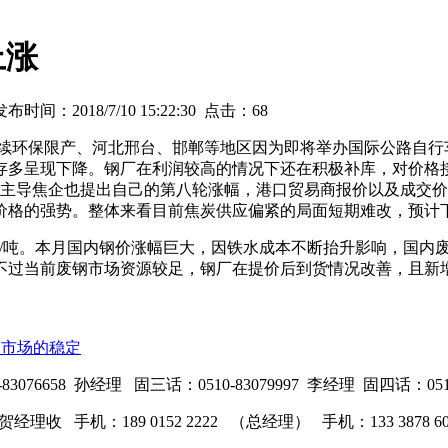
上涨
时间：2018/7/10 15:22:30 点击：
68
持续环保限产、河北邢台、邯郸等地区因为即将举办国际公路自行
库存多呈现下降。钢厂在利润较高的情况下还在积极补库，对价
北一带主导焦企也提出自己的第八轮涨幅，港口贸易商报价以及成
价格的强势。整体来看目前焦炭供应偏紧的局面短期难改，预计
元/吨。本月国内钢价涨幅巨大，因铁水成本不断抬升影响，国内废钢
不过当前废钢市场资源较足，钢厂在提价后到货情况改善，且新
管市场的稳定
076658 孙经理 固三话：0510-83079997 李经理 固四话：0510
动写贺经理收 手机：189 0152 2222 （总经理） 手机：133 3878