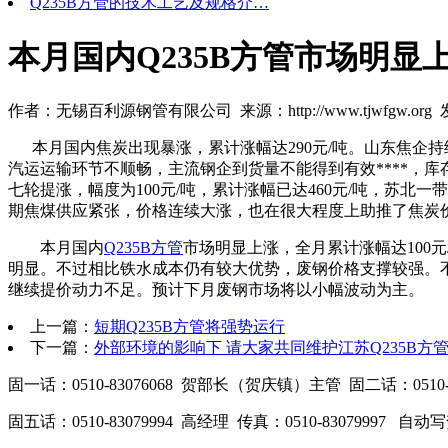
Q235B方管的技术工艺及规格介…
本月国内Q235B方管市场明显
作者：无锡百利源钢管有限公司 来源：http://www.tjwfgw.org 发布
本月国内焦炭出现暴涨，累计涨幅达290元/吨。山东焦企
汽运运输环节不顺畅，主流钢企到货量不能得到有效****，
七轮提涨，幅度为100元/吨，累计涨幅已达460元/吨，苏
期焦煤供应紧张，价格连续大涨，也在很大程度上助推了焦炭
本月国内
Q235B方管
市场明显上涨，全月累计涨幅达100
明显。不过相比铁水成本仍有较大优势，废钢价格支撑较强。
继续提价动力不足。预计下月废钢市场将以小幅波动为主。
上一篇：
短期Q235B方管将强势运行
下一篇：
外部环境的影响下 请大家共同维护江苏Q235B方
固一话：0510-83076068 贺部长（贺庆镇）主管 固二话：0510-83
固五话：0510-83079994 高经理 传真：0510-83079997 自