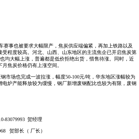
车赛事也被要求大幅限产，焦炭供应端偏紧，再加上铁路以及
格接受程度较高。河北、山西、山东地区的主流焦企已开启焦炭第
交价也均大幅上涨，普遍都是低价拒绝出货，惜售待涨。同时，近
下月焦炭价格仍有上涨空间。
市场也完成一波拉涨，幅度50-100元/吨，华东地区涨幅较为
增电炉产能释放较为缓慢，钢厂新增废钢配比也较为有限，废钢
-83079993 贺经理
 6068 贺部长（ 厂长）